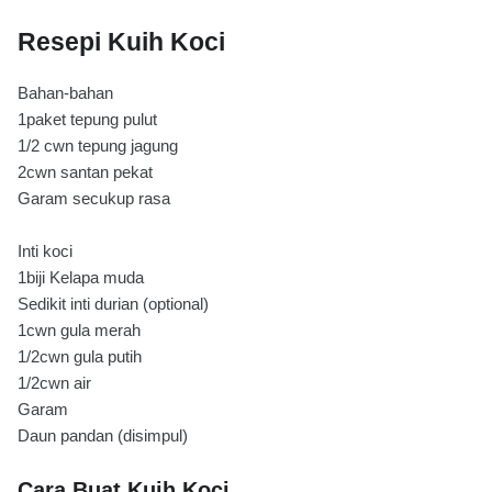
Resepi Kuih Koci
Bahan-bahan
1paket tepung pulut
1/2 cwn tepung jagung
2cwn santan pekat
Garam secukup rasa
Inti koci
1biji Kelapa muda
Sedikit inti durian (optional)
1cwn gula merah
1/2cwn gula putih
1/2cwn air
Garam
Daun pandan (disimpul)
Cara Buat Kuih Koci