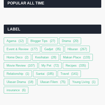
POPULAR ALL TIME
LABEL
Agama
(12)
Blogger Tips
(27)
Drama
(20)
Event & Review
(177)
Gadjet
(35)
Hiburan
(267)
Home Deco
(2)
Kesihatan
(28)
Makan Place
(133)
Movie Review
(107)
My Pet
(72)
Recipes
(335)
Relationship
(1)
Santai
(185)
Travel
(141)
Ulasan Drama
(18)
Ulasan Filem
(75)
Young Living
(1)
insurance
(6)