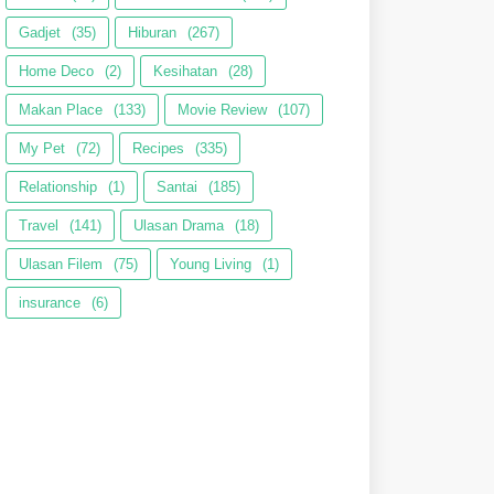
Gadjet
(35)
Hiburan
(267)
Home Deco
(2)
Kesihatan
(28)
Makan Place
(133)
Movie Review
(107)
My Pet
(72)
Recipes
(335)
Relationship
(1)
Santai
(185)
Travel
(141)
Ulasan Drama
(18)
Ulasan Filem
(75)
Young Living
(1)
insurance
(6)