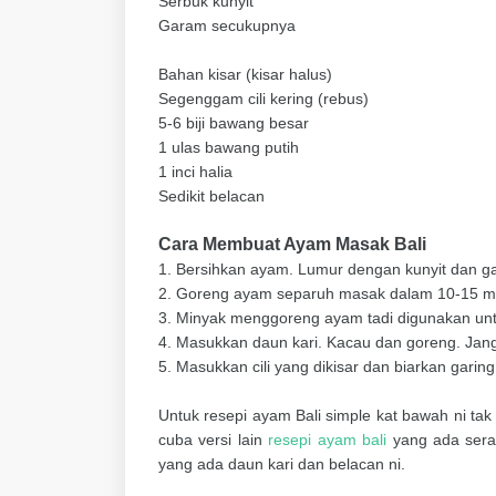
Serbuk kunyit
Garam secukupnya
Bahan kisar (kisar halus)
Segenggam cili kering (rebus)
5-6 biji bawang besar
1 ulas bawang putih
1 inci halia
Sedikit belacan
Cara Membuat Ayam Masak Bali
1. Bersihkan ayam. Lumur dengan kunyit dan ga
2. Goreng ayam separuh masak dalam 10-15 mini
3. Minyak menggoreng ayam tadi digunakan untu
4. Masukkan daun kari. Kacau dan goreng. Jan
5. Masukkan cili yang dikisar dan biarkan garing
Untuk resepi ayam Bali simple kat bawah ni tak
cuba versi lain
resepi ayam bali
yang ada serai
yang ada daun kari dan belacan ni.