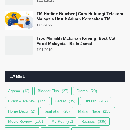
11/14/2021
TM Hotline Number | Cara Hubungi Telekom
Malaysia Untuk Aduan Kerosakan TM
1/05/2022
Tips Memilih Makanan Kucing, Best Cat
Food Malaysia - Bella Jamal
7/01/2019
LABEL
Agama
(12)
Blogger Tips
(27)
Drama
(20)
Event & Review
(177)
Gadjet
(35)
Hiburan
(267)
Home Deco
(2)
Kesihatan
(28)
Makan Place
(133)
Movie Review
(107)
My Pet
(72)
Recipes
(335)