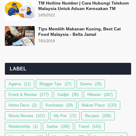
TM Hotline Number | Cara Hubungi Telekom
Malaysia Untuk Aduan Kerosakan TM
1/05/2022
Tips Memilih Makanan Kucing, Best Cat
Food Malaysia - Bella Jamal
7/01/2019
LABEL
Agama
(12)
Blogger Tips
(27)
Drama
(20)
Event & Review
(177)
Gadjet
(35)
Hiburan
(267)
Home Deco
(2)
Kesihatan
(28)
Makan Place
(133)
Movie Review
(107)
My Pet
(72)
Recipes
(335)
Relationship
(1)
Santai
(185)
Travel
(141)