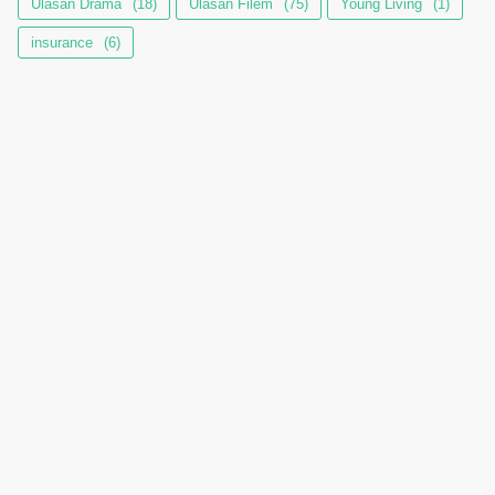
Ulasan Drama
(18)
Ulasan Filem
(75)
Young Living
(1)
insurance
(6)