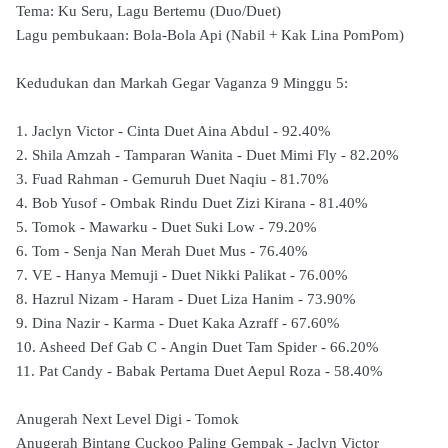
Tema: Ku Seru, Lagu Bertemu (Duo/Duet)
Lagu pembukaan: Bola-Bola Api (Nabil + Kak Lina PomPom)
Kedudukan dan Markah Gegar Vaganza 9 Minggu 5:
1. Jaclyn Victor - Cinta Duet Aina Abdul - 92.40%
2. Shila Amzah - Tamparan Wanita - Duet Mimi Fly - 82.20%
3. Fuad Rahman - Gemuruh Duet Naqiu - 81.70%
4. Bob Yusof - Ombak Rindu Duet Zizi Kirana - 81.40%
5. Tomok - Mawarku - Duet Suki Low - 79.20%
6. Tom - Senja Nan Merah Duet Mus - 76.40%
7. VE - Hanya Memuji - Duet Nikki Palikat - 76.00%
8. Hazrul Nizam - Haram - Duet Liza Hanim - 73.90%
9. Dina Nazir - Karma - Duet Kaka Azraff - 67.60%
10. Asheed Def Gab C - Angin Duet Tam Spider - 66.20%
11. Pat Candy - Babak Pertama Duet Aepul Roza - 58.40%
Anugerah Next Level Digi
- Tomok
Anugerah Bintang Cuckoo Paling Gempak - Jaclyn Victor