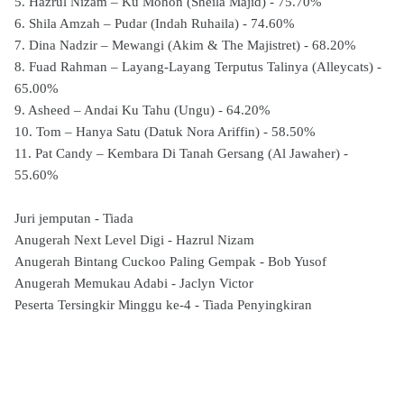
5. Hazrul Nizam – Ku Mohon (Sheila Majid) - 75.70%
6. Shila Amzah – Pudar (Indah Ruhaila) - 74.60%
7. Dina Nadzir – Mewangi (Akim & The Majistret) - 68.20%
8. Fuad Rahman – Layang-Layang Terputus Talinya (Alleycats) -
65.00%
9. Asheed – Andai Ku Tahu (Ungu) - 64.20%
10. Tom – Hanya Satu (Datuk Nora Ariffin) - 58.50%
11. Pat Candy – Kembara Di Tanah Gersang (Al Jawaher) -
55.60%
Juri jemputan - Tiada
Anugerah Next Level Digi - Hazrul Nizam
Anugerah Bintang Cuckoo Paling Gempak - Bob Yusof
Anugerah Memukau Adabi - Jaclyn Victor
Peserta Tersingkir Minggu ke-4 - Tiada Penyingkiran