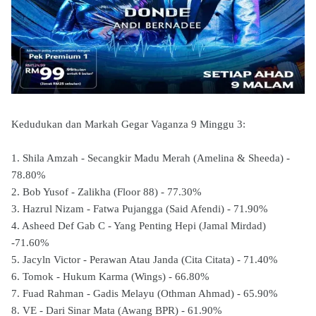
Kedudukan dan Markah Gegar Vaganza 9 Minggu 3:
1. Shila Amzah - Secangkir Madu Merah (Amelina & Sheeda) -
78.80%
2. Bob Yusof - Zalikha (Floor 88) - 77.30%
3. Hazrul Nizam - Fatwa Pujangga (Said Afendi) - 71.90%
4. Asheed Def Gab C - Yang Penting Hepi (Jamal Mirdad)
-71.60%
5. Jacyln Victor - Perawan Atau Janda (Cita Citata) - 71.40%
6. Tomok - Hukum Karma (Wings) - 66.80%
7. Fuad Rahman - Gadis Melayu (Othman Ahmad) - 65.90%
8. VE - Dari Sinar Mata (Awang BPR) - 61.90%