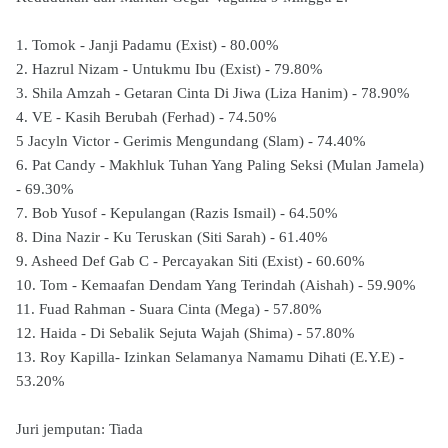
1. Tomok - Janji Padamu (Exist) - 80.00%
2. Hazrul Nizam - Untukmu Ibu (Exist) - 79.80%
3. Shila Amzah - Getaran Cinta Di Jiwa (Liza Hanim) - 78.90%
4. VE - Kasih Berubah (Ferhad) - 74.50%
5 Jacyln Victor - Gerimis Mengundang (Slam) - 74.40%
6. Pat Candy - Makhluk Tuhan Yang Paling Seksi (Mulan Jamela)
- 69.30%
7. Bob Yusof - Kepulangan (Razis Ismail) - 64.50%
8. Dina Nazir - Ku Teruskan (Siti Sarah) - 61.40%
9. Asheed Def Gab C - Percayakan Siti (Exist) - 60.60%
10. Tom - Kemaafan Dendam Yang Terindah (Aishah) - 59.90%
11. Fuad Rahman - Suara Cinta (Mega) - 57.80%
12. Haida - Di Sebalik Sejuta Wajah (Shima) - 57.80%
13. Roy Kapilla- Izinkan Selamanya Namamu Dihati (E.Y.E) -
53.20%
Juri jemputan: Tiada