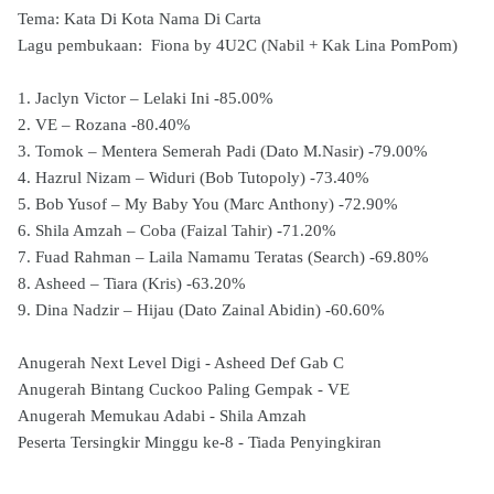
Tema: Kata Di Kota Nama Di Carta
Lagu pembukaan: Fiona by 4U2C (Nabil + Kak Lina PomPom)
1. Jaclyn Victor – Lelaki Ini -85.00%
2. VE – Rozana -80.40%
3. Tomok – Mentera Semerah Padi (Dato M.Nasir) -79.00%
4. Hazrul Nizam – Widuri (Bob Tutopoly) -73.40%
5. Bob Yusof – My Baby You (Marc Anthony) -72.90%
6. Shila Amzah – Coba (Faizal Tahir) -71.20%
7. Fuad Rahman – Laila Namamu Teratas (Search) -69.80%
8. Asheed – Tiara (Kris) -63.20%
9. Dina Nadzir – Hijau (Dato Zainal Abidin) -60.60%
Anugerah Next Level Digi - Asheed Def Gab C
Anugerah Bintang Cuckoo Paling Gempak - VE
Anugerah Memukau Adabi - Shila Amzah
Peserta Tersingkir Minggu ke-8 - Tiada Penyingkiran