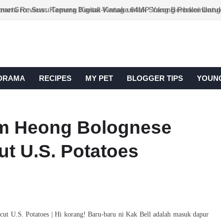
DRAMA
RECIPES
MY PET
BLOGGER TIPS
YOUNG
m Heong Bolognese
ut U.S. Potatoes
t U.S. Potatoes | Hi korang! Baru-baru ni Kak Bell adalah masuk dapur