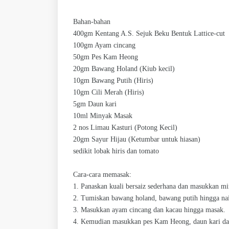
Bahan-bahan
400gm Kentang A.S. Sejuk Beku Bentuk Lattice-cut
100gm Ayam cincang
50gm Pes Kam Heong
20gm Bawang Holand (Kiub kecil)
10gm Bawang Putih (Hiris)
10gm Cili Merah (Hiris)
5gm Daun kari
10ml Minyak Masak
2 nos Limau Kasturi (Potong Kecil)
20gm Sayur Hijau (Ketumbar untuk hiasan)
sedikit lobak hiris dan tomato
Cara-cara memasak:
1. Panaskan kuali bersaiz sederhana dan masukkan m
2. Tumiskan bawang holand, bawang putih hingga na
3. Masukkan ayam cincang dan kacau hingga masak.
4. Kemudian masukkan pes Kam Heong, daun kari dan