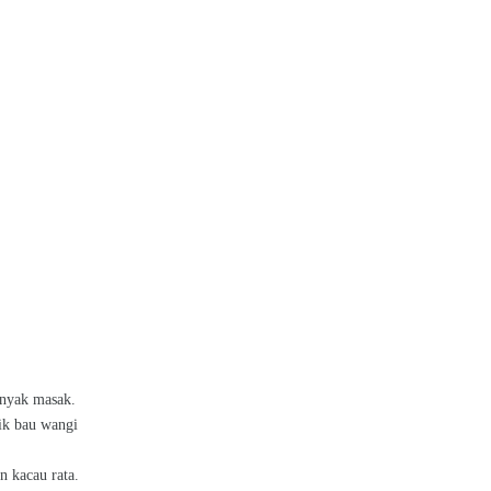
inyak masak.
ik bau wangi
 kacau rata.