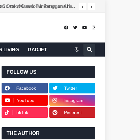
LUMOS EVOKE Camera Review: Kamera Digital Vintage 64MP Yang Berbaloi Untuk Content Creator & Pengguna Harian
 LIVING
GADJET
FOLLOW US
Facebook
Twitter
YouTube
Instagram
TikTok
Pinterest
THE AUTHOR