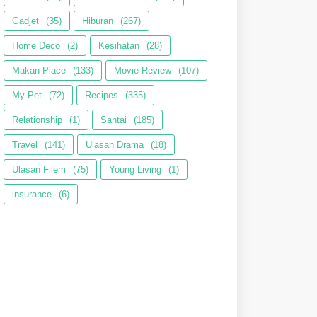
Gadjet
(35)
Hiburan
(267)
Home Deco
(2)
Kesihatan
(28)
Makan Place
(133)
Movie Review
(107)
My Pet
(72)
Recipes
(335)
Relationship
(1)
Santai
(185)
Travel
(141)
Ulasan Drama
(18)
Ulasan Filem
(75)
Young Living
(1)
insurance
(6)