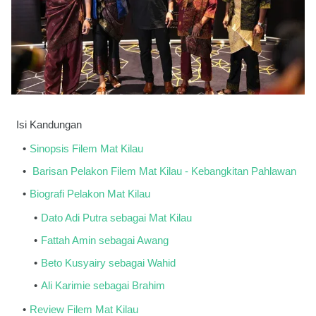
Isi Kandungan
Sinopsis Filem Mat Kilau
Barisan Pelakon Filem Mat Kilau - Kebangkitan Pahlawan
Biografi Pelakon Mat Kilau
Dato Adi Putra sebagai Mat Kilau
Fattah Amin sebagai Awang
Beto Kusyairy sebagai Wahid
Ali Karimie sebagai Brahim
Review Filem Mat Kilau