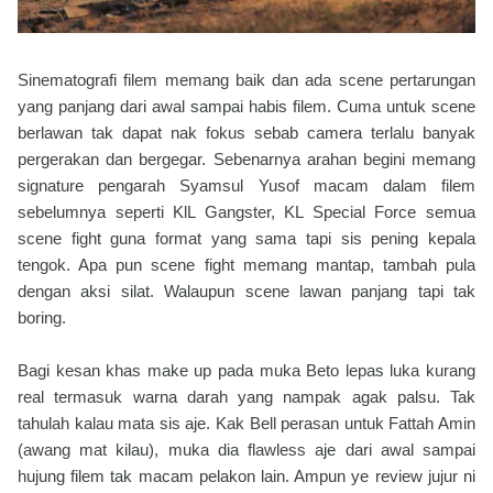
Sinematografi filem memang baik dan ada scene pertarungan
yang panjang dari awal sampai habis filem. Cuma untuk scene
berlawan tak dapat nak fokus sebab camera terlalu banyak
pergerakan dan bergegar. Sebenarnya arahan begini memang
signature pengarah Syamsul Yusof macam dalam filem
sebelumnya seperti KlL Gangster, KL Special Force semua
scene fight guna format yang sama tapi sis pening kepala
tengok. Apa pun scene fight memang mantap, tambah pula
dengan aksi silat. Walaupun scene lawan panjang tapi tak
boring.
Bagi kesan khas make up pada muka Beto lepas luka kurang
real termasuk warna darah yang nampak agak palsu. Tak
tahulah kalau mata sis aje. Kak Bell perasan untuk Fattah Amin
(awang mat kilau), muka dia flawless aje dari awal sampai
hujung filem tak macam pelakon lain. Ampun ye review jujur ni