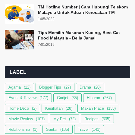
TM Hotline Number | Cara Hubungi Telekom
Malaysia Untuk Aduan Kerosakan TM
1/05/2022
Tips Memilih Makanan Kucing, Best Cat
Food Malaysia - Bella Jamal
7/01/2019
LABEL
Agama
(12)
Blogger Tips
(27)
Drama
(20)
Event & Review
(177)
Gadjet
(35)
Hiburan
(267)
Home Deco
(2)
Kesihatan
(28)
Makan Place
(133)
Movie Review
(107)
My Pet
(72)
Recipes
(335)
Relationship
(1)
Santai
(185)
Travel
(141)