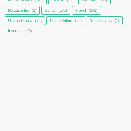
Movie Review
(107)
My Pet
(72)
Recipes
(335)
Relationship
(1)
Santai
(185)
Travel
(141)
Ulasan Drama
(18)
Ulasan Filem
(75)
Young Living
(1)
insurance
(6)