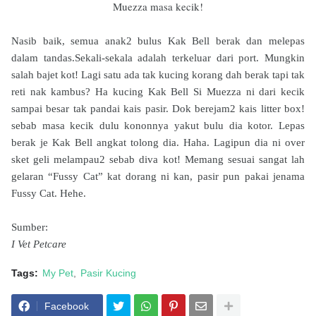
Muezza masa kecik!
Nasib baik, semua anak2 bulus Kak Bell berak dan melepas
dalam tandas.Sekali-sekala adalah terkeluar dari port. Mungkin
salah bajet kot! Lagi satu ada tak kucing korang dah berak tapi tak
reti nak kambus? Ha kucing Kak Bell Si Muezza ni dari kecik
sampai besar tak pandai kais pasir. Dok berejam2 kais litter box!
sebab masa kecik dulu kononnya yakut bulu dia kotor. Lepas
berak je Kak Bell angkat tolong dia. Haha. Lagipun dia ni over
sket geli melampau2 sebab diva kot! Memang sesuai sangat lah
gelaran “Fussy Cat” kat dorang ni kan, pasir pun pakai jenama
Fussy Cat. Hehe.
Sumber:
I Vet Petcare
Tags:
My Pet
Pasir Kucing
Facebook