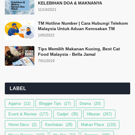
KELEBIHAN DOA & MAKNANYA
11/14/2021
TM Hotline Number | Cara Hubungi Telekom
Malaysia Untuk Aduan Kerosakan TM
1/05/2022
Tips Memilih Makanan Kucing, Best Cat
Food Malaysia - Bella Jamal
7/01/2019
LABEL
Agama
(12)
Blogger Tips
(27)
Drama
(20)
Event & Review
(177)
Gadjet
(35)
Hiburan
(267)
Home Deco
(2)
Kesihatan
(28)
Makan Place
(133)