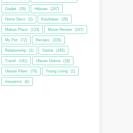
Gadjet
(35)
Hiburan
(267)
Home Deco
(2)
Kesihatan
(28)
Makan Place
(133)
Movie Review
(107)
My Pet
(72)
Recipes
(335)
Relationship
(1)
Santai
(185)
Travel
(141)
Ulasan Drama
(18)
Ulasan Filem
(75)
Young Living
(1)
insurance
(6)