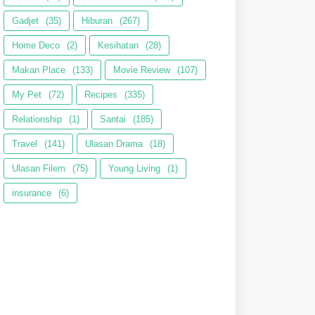
Gadjet
(35)
Hiburan
(267)
Home Deco
(2)
Kesihatan
(28)
Makan Place
(133)
Movie Review
(107)
My Pet
(72)
Recipes
(335)
Relationship
(1)
Santai
(185)
Travel
(141)
Ulasan Drama
(18)
Ulasan Filem
(75)
Young Living
(1)
insurance
(6)