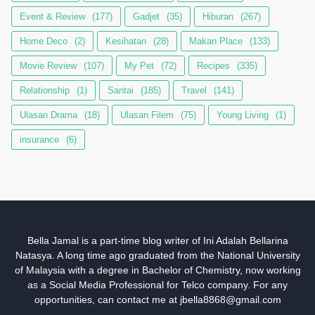
Event & Review
(177)
Gadjet
(35)
Hiburan
(267)
Home Deco
(2)
Kesihatan
(28)
Makan Place
(133)
Movie Review
(107)
My Pet
(72)
Recipes
(335)
Relationship
(1)
Santai
(185)
Travel
(141)
Ulasan Drama
(18)
Ulasan Filem
(75)
Young Living
(1)
insurance
(6)
Bella Jamal is a part-time blog writer of Ini Adalah Bellarina
Natasya. A long time ago graduated from the National University
of Malaysia with a degree in Bachelor of Chemistry, now working
as a Social Media Professional for Telco company. For any
opportunities, can contact me at jbella8868@gmail.com