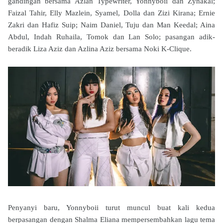
gandingan bersama Azlan Typewriter, Yonnyboii dan Zynakal;
Faizal Tahir, Elly Mazlein, Syamel, Dolla dan Zizi Kirana; Ernie
Zakri dan Hafiz Suip; Naim Daniel, Tuju dan Man Keedal; Aina
Abdul, Indah Ruhaila, Tomok dan Lan Solo; pasangan adik-
beradik Liza Aziz dan Azlina Aziz bersama Noki K-Clique.
Penyanyi baru, Yonnyboii turut muncul buat kali kedua
berpasangan dengan Shalma Eliana mempersembahkan lagu tema