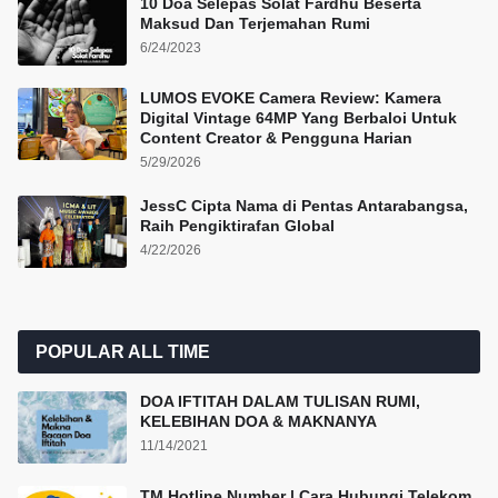
10 Doa Selepas Solat Fardhu Beserta
Maksud Dan Terjemahan Rumi
6/24/2023
LUMOS EVOKE Camera Review: Kamera
Digital Vintage 64MP Yang Berbaloi Untuk
Content Creator & Pengguna Harian
5/29/2026
JessC Cipta Nama di Pentas Antarabangsa,
Raih Pengiktirafan Global
4/22/2026
POPULAR ALL TIME
DOA IFTITAH DALAM TULISAN RUMI,
KELEBIHAN DOA & MAKNANYA
11/14/2021
TM Hotline Number | Cara Hubungi Telekom