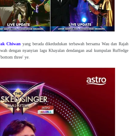
wak Chiwan
yang berada dikedudukan terbawah bersama Wau dan Rajah
bawah dengan nyanyian lagu Khayalan dendangan asal kumpulan Ruffedge
'bottom three' ye.