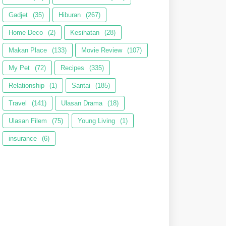
Gadjet
(35)
Hiburan
(267)
Home Deco
(2)
Kesihatan
(28)
Makan Place
(133)
Movie Review
(107)
My Pet
(72)
Recipes
(335)
Relationship
(1)
Santai
(185)
Travel
(141)
Ulasan Drama
(18)
Ulasan Filem
(75)
Young Living
(1)
insurance
(6)