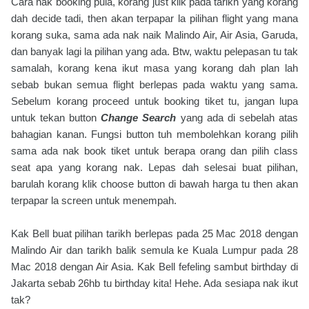
Cara nak booking pula, korang just klik pada tarikh yang korang
dah decide tadi, then akan terpapar la pilihan flight yang mana
korang suka, sama ada nak naik Malindo Air, Air Asia, Garuda,
dan banyak lagi la pilihan yang ada. Btw, waktu pelepasan tu tak
samalah, korang kena ikut masa yang korang dah plan lah
sebab bukan semua flight berlepas pada waktu yang sama.
Sebelum korang proceed untuk booking tiket tu, jangan lupa
untuk tekan button
Change Search
yang ada di sebelah atas
bahagian kanan. Fungsi button tuh membolehkan korang pilih
sama ada nak book tiket untuk berapa orang dan pilih class
seat apa yang korang nak. Lepas dah selesai buat pilihan,
barulah korang klik choose button di bawah harga tu then akan
terpapar la screen untuk menempah.
Kak Bell buat pilihan tarikh berlepas pada 25 Mac 2018 dengan
Malindo Air dan tarikh balik semula ke Kuala Lumpur pada 28
Mac 2018 dengan Air Asia. Kak Bell fefeling sambut birthday di
Jakarta sebab 26hb tu birthday kita! Hehe. Ada sesiapa nak ikut
tak?