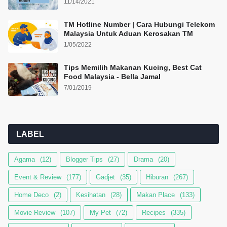
11/14/2021
TM Hotline Number | Cara Hubungi Telekom
Malaysia Untuk Aduan Kerosakan TM
1/05/2022
Tips Memilih Makanan Kucing, Best Cat
Food Malaysia - Bella Jamal
7/01/2019
LABEL
Agama
(12)
Blogger Tips
(27)
Drama
(20)
Event & Review
(177)
Gadjet
(35)
Hiburan
(267)
Home Deco
(2)
Kesihatan
(28)
Makan Place
(133)
Movie Review
(107)
My Pet
(72)
Recipes
(335)