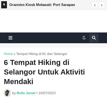
Grannies Kiosk Melawati: Port Sarapan
Authentic Terengganu Dengan Nasi Dagang
Padu di Kuala Lumpur
Home
Tempat Hiking di KL dan Selangor
6 Tempat Hiking di
Selangor Untuk Aktiviti
Mendaki
by
Bella Jamal
•
10/07/2023