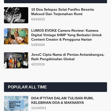
10 Doa Selepas Solat Fardhu Beserta
Maksud Dan Terjemahan Rumi
6/24/2023
LUMOS EVOKE Camera Review: Kamera
Digital Vintage 64MP Yang Berbaloi Untuk
Content Creator & Pengguna Harian
5/29/2026
JessC Cipta Nama di Pentas Antarabangsa,
Raih Pengiktirafan Global
4/22/2026
POPULAR ALL TIME
DOA IFTITAH DALAM TULISAN RUMI,
KELEBIHAN DOA & MAKNANYA
11/14/2021