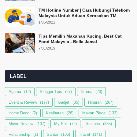
TM Hotline Number | Cara Hubungi Telekom
Malaysia Untuk Aduan Kerosakan TM
1/05/2022
Tips Memilih Makanan Kucing, Best Cat
Food Malaysia - Bella Jamal
7/01/2019
LABEL
Agama
(12)
Blogger Tips
(27)
Drama
(20)
Event & Review
(177)
Gadjet
(35)
Hiburan
(267)
Home Deco
(2)
Kesihatan
(28)
Makan Place
(133)
Movie Review
(107)
My Pet
(72)
Recipes
(335)
Relationship
(1)
Santai
(185)
Travel
(141)