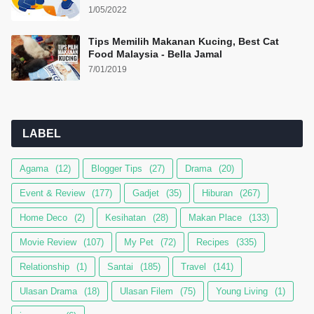
1/05/2022
Tips Memilih Makanan Kucing, Best Cat
Food Malaysia - Bella Jamal
7/01/2019
LABEL
Agama
(12)
Blogger Tips
(27)
Drama
(20)
Event & Review
(177)
Gadjet
(35)
Hiburan
(267)
Home Deco
(2)
Kesihatan
(28)
Makan Place
(133)
Movie Review
(107)
My Pet
(72)
Recipes
(335)
Relationship
(1)
Santai
(185)
Travel
(141)
Ulasan Drama
(18)
Ulasan Filem
(75)
Young Living
(1)