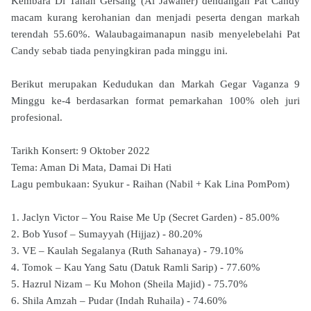
Kembara Di Tanah Gersang (Al Jawaher) dendangan Pat Candy
macam kurang kerohanian dan menjadi peserta dengan markah
terendah 55.60%. Walaubagaimanapun nasib menyelebelahi Pat
Candy sebab tiada penyingkiran pada minggu ini.
Berikut merupakan Kedudukan dan Markah Gegar Vaganza 9
Minggu ke-4 berdasarkan format pemarkahan 100% oleh juri
profesional.
Tarikh Konsert: 9 Oktober 2022
Tema: Aman Di Mata, Damai Di Hati
Lagu pembukaan: Syukur - Raihan (Nabil + Kak Lina PomPom)
1. Jaclyn Victor – You Raise Me Up (Secret Garden) - 85.00%
2. Bob Yusof – Sumayyah (Hijjaz) - 80.20%
3. VE – Kaulah Segalanya (Ruth Sahanaya) - 79.10%
4. Tomok – Kau Yang Satu (Datuk Ramli Sarip) - 77.60%
5. Hazrul Nizam – Ku Mohon (Sheila Majid) - 75.70%
6. Shila Amzah – Pudar (Indah Ruhaila) - 74.60%