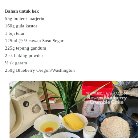
Bahan untuk kek
55g butter / marjerin
160g gula kastor
1 biji telur
125ml @ ½ cawan Susu Segar
225g tepung gandum
2 sk baking powder
½ sk garam
250g Blueberry Oregon/Washington