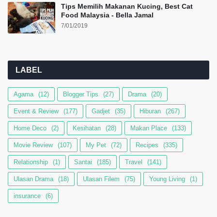
Tips Memilih Makanan Kucing, Best Cat
Food Malaysia - Bella Jamal
7/01/2019
LABEL
Agama
(12)
Blogger Tips
(27)
Drama
(20)
Event & Review
(177)
Gadjet
(35)
Hiburan
(267)
Home Deco
(2)
Kesihatan
(28)
Makan Place
(133)
Movie Review
(107)
My Pet
(72)
Recipes
(335)
Relationship
(1)
Santai
(185)
Travel
(141)
Ulasan Drama
(18)
Ulasan Filem
(75)
Young Living
(1)
insurance
(6)