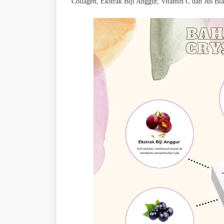
Collagen, Ekstrak Biji Anggur, Vitamin C dan Jus Bl