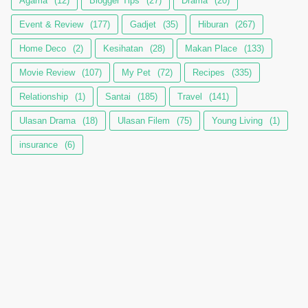
Agama
(12)
Blogger Tips
(27)
Drama
(20)
Event & Review
(177)
Gadjet
(35)
Hiburan
(267)
Home Deco
(2)
Kesihatan
(28)
Makan Place
(133)
Movie Review
(107)
My Pet
(72)
Recipes
(335)
Relationship
(1)
Santai
(185)
Travel
(141)
Ulasan Drama
(18)
Ulasan Filem
(75)
Young Living
(1)
insurance
(6)