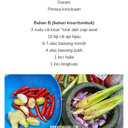
Garam
Perasa kesukaan
Bahan B
(bahan kisar/tumbuk)
3 sudu cili kisar
*stok dah siap awal
10 biji cili api hijau
6-7 ulas bawang merah
4 ulas bawang putih
1 inci halia
1 inci lengkuas