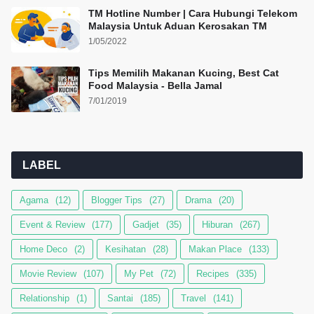
TM Hotline Number | Cara Hubungi Telekom
Malaysia Untuk Aduan Kerosakan TM
1/05/2022
Tips Memilih Makanan Kucing, Best Cat
Food Malaysia - Bella Jamal
7/01/2019
LABEL
Agama
(12)
Blogger Tips
(27)
Drama
(20)
Event & Review
(177)
Gadjet
(35)
Hiburan
(267)
Home Deco
(2)
Kesihatan
(28)
Makan Place
(133)
Movie Review
(107)
My Pet
(72)
Recipes
(335)
Relationship
(1)
Santai
(185)
Travel
(141)