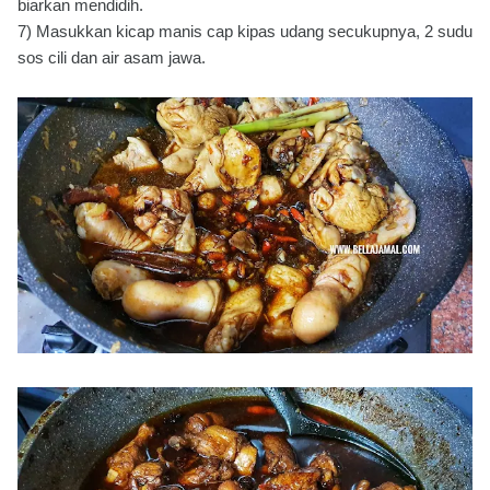
biarkan mendidih.
7) Masukkan kicap manis cap kipas udang secukupnya, 2 sudu
sos cili dan air asam jawa.