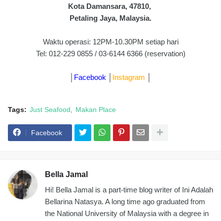
Kota Damansara, 47810,
Petaling Jaya, Malaysia.
Waktu operasi: 12PM-10.30PM setiap hari
Tel: 012-229 0855 / 03-6144 6366 (reservation)
│
Facebook
│
Instagram
│
Tags:
Just Seafood
Makan Place
Facebook
Bella Jamal
Hi! Bella Jamal is a part-time blog writer of Ini Adalah
Bellarina Natasya. A long time ago graduated from
the National University of Malaysia with a degree in