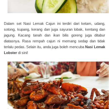
Dalam set Nasi Lemak Cajun ini terdiri dari ketam, udang,
sotong, kupang, kerang dan juga sayuran lobak, kentang dan
jagung. Kacang tanah dan ikan bilis goreng juga ditabur
diatasnya. Rasa rempah cajun ni memang sedap dan tidak
terlalu pedas. Selain itu, anda juga boleh mencuba
Nasi Lemak
Lobster
di sini!