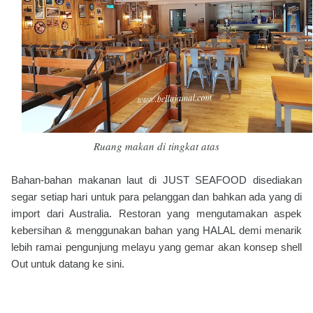
Ruang makan di tingkat atas
Bahan-bahan makanan laut di JUST SEAFOOD disediakan
segar setiap hari untuk para pelanggan dan bahkan ada yang di
import dari Australia. Restoran yang mengutamakan aspek
kebersihan & menggunakan bahan yang HALAL demi menarik
lebih ramai pengunjung melayu yang gemar akan konsep shell
Out untuk datang ke sini.