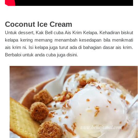
Coconut Ice Cream
Untuk dessert, Kak Bell cuba Ais Krim Kelapa. Kehadiran biskut
kelapa kering memang menambah kesedapan bila menikmati
ais krim ni. Isi kelapa juga turut ada di bahagian dasar ais krim.
Berbaloi untuk anda cuba juga disini.