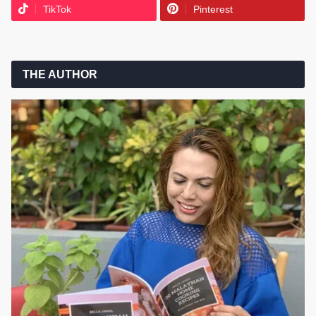
TikTok
Pinterest
THE AUTHOR