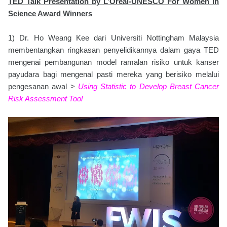
TED Talk Presentation by L’Oréal-UNESCO For Women in
Science Award Winners
1) Dr. Ho Weang Kee dari Universiti Nottingham Malaysia
membentangkan ringkasan penyelidikannya dalam gaya TED
mengenai pembangunan model ramalan risiko untuk kanser
payudara bagi mengenal pasti mereka yang berisiko melalui
pengesanan awal >
Using Statistic to Develop Breast Cancer
Risk Assessment Tool