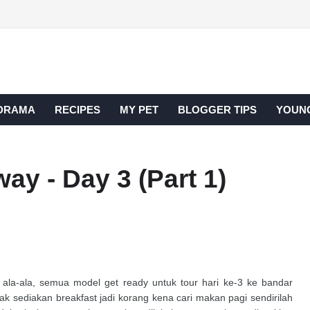
DRAMA
RECIPES
MY PET
BLOGGER TIPS
YOUNG
ay - Day 3 (Part 1)
ala-ala, semua model get ready untuk tour hari ke-3 ke bandar
 tak sediakan breakfast jadi korang kena cari makan pagi sendirilah