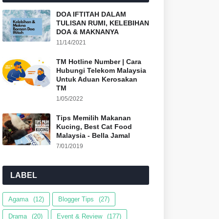
DOA IFTITAH DALAM
TULISAN RUMI, KELEBIHAN
DOA & MAKNANYA
11/14/2021
TM Hotline Number | Cara
Hubungi Telekom Malaysia
Untuk Aduan Kerosakan
TM
1/05/2022
Tips Memilih Makanan
Kucing, Best Cat Food
Malaysia - Bella Jamal
7/01/2019
LABEL
Agama
(12)
Blogger Tips
(27)
Drama
(20)
Event & Review
(177)