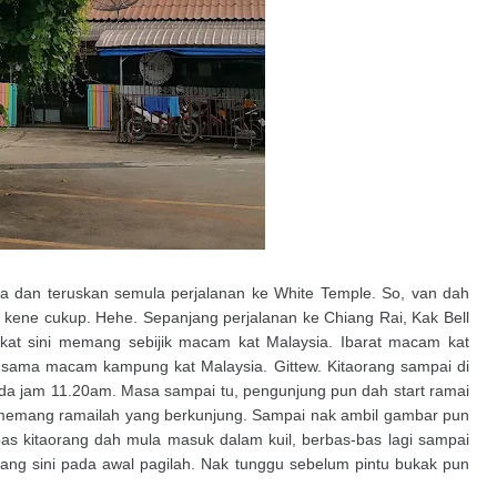
aja dan teruskan semula perjalanan ke White Temple. So, van dah
r kene cukup. Hehe. Sepanjang perjalanan ke Chiang Rai, Kak Bell
at sini memang sebijik macam kat Malaysia. Ibarat macam kat
sama macam kampung kat Malaysia. Gittew. Kitaorang sampai di
da jam 11.20am. Masa sampai tu, pengunjung pun dah start ramai
o memang ramailah yang berkunjung. Sampai nak ambil gambar pun
as kitaorang dah mula masuk dalam kuil, berbas-bas lagi sampai
tang sini pada awal pagilah. Nak tunggu sebelum pintu bukak pun