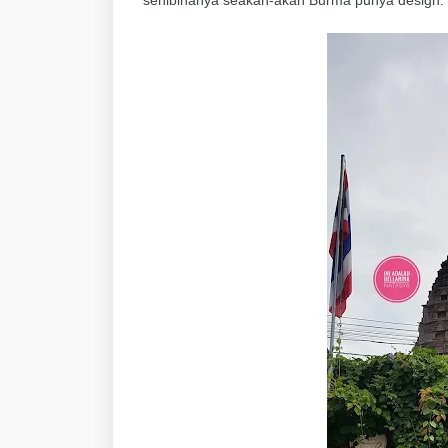
senibinanya seakan-akan Burma punya design. Bt