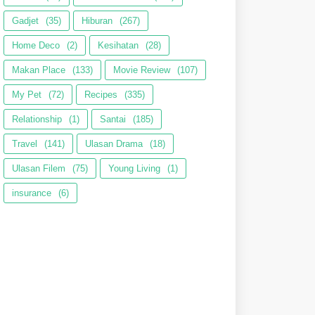
Gadjet
(35)
Hiburan
(267)
Home Deco
(2)
Kesihatan
(28)
Makan Place
(133)
Movie Review
(107)
My Pet
(72)
Recipes
(335)
Relationship
(1)
Santai
(185)
Travel
(141)
Ulasan Drama
(18)
Ulasan Filem
(75)
Young Living
(1)
insurance
(6)