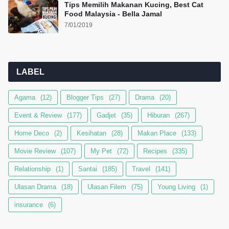
Tips Memilih Makanan Kucing, Best Cat
Food Malaysia - Bella Jamal
7/01/2019
LABEL
Agama
(12)
Blogger Tips
(27)
Drama
(20)
Event & Review
(177)
Gadjet
(35)
Hiburan
(267)
Home Deco
(2)
Kesihatan
(28)
Makan Place
(133)
Movie Review
(107)
My Pet
(72)
Recipes
(335)
Relationship
(1)
Santai
(185)
Travel
(141)
Ulasan Drama
(18)
Ulasan Filem
(75)
Young Living
(1)
insurance
(6)