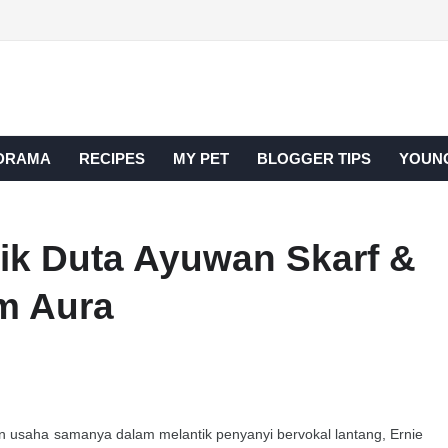
DRAMA
RECIPES
MY PET
BLOGGER TIPS
YOUNG
ntik Duta Ayuwan Skarf &
m Aura
saha samanya dalam melantik penyanyi bervokal lantang, Ernie