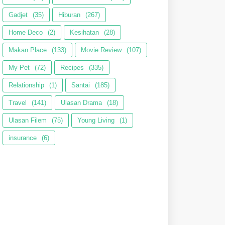
Gadjet
(35)
Hiburan
(267)
Home Deco
(2)
Kesihatan
(28)
Makan Place
(133)
Movie Review
(107)
My Pet
(72)
Recipes
(335)
Relationship
(1)
Santai
(185)
Travel
(141)
Ulasan Drama
(18)
Ulasan Filem
(75)
Young Living
(1)
insurance
(6)