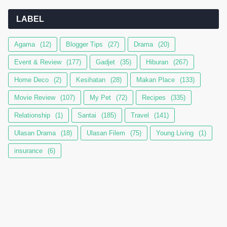
LABEL
Agama
(12)
Blogger Tips
(27)
Drama
(20)
Event & Review
(177)
Gadjet
(35)
Hiburan
(267)
Home Deco
(2)
Kesihatan
(28)
Makan Place
(133)
Movie Review
(107)
My Pet
(72)
Recipes
(335)
Relationship
(1)
Santai
(185)
Travel
(141)
Ulasan Drama
(18)
Ulasan Filem
(75)
Young Living
(1)
insurance
(6)