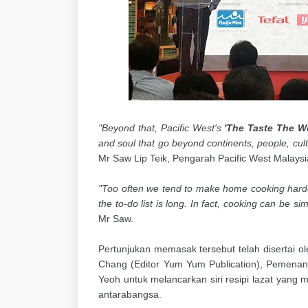
"Beyond that, Pacific West's
'The Taste The W
and soul that go beyond continents, people, cul
Mr Saw Lip Teik, Pengarah Pacific West Malaysi
"Too often we tend to make home cooking harde
the to-do list is long. In fact, cooking can be s
Mr Saw.
Pertunjukan memasak tersebut telah disertai o
Chang (Editor Yum Yum Publication), Pemenang
Yeoh untuk melancarkan siri resipi lazat yang 
antarabangsa.