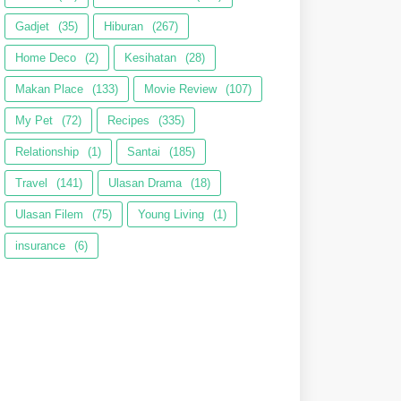
Gadjet
(35)
Hiburan
(267)
Home Deco
(2)
Kesihatan
(28)
Makan Place
(133)
Movie Review
(107)
My Pet
(72)
Recipes
(335)
Relationship
(1)
Santai
(185)
Travel
(141)
Ulasan Drama
(18)
Ulasan Filem
(75)
Young Living
(1)
insurance
(6)