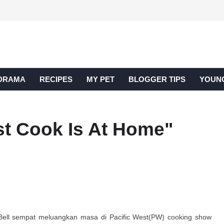
DRAMA
RECIPES
MY PET
BLOGGER TIPS
YOUNG
st Cook Is At Home"
ell sempat meluangkan masa di Pacific West(PW) cooking show