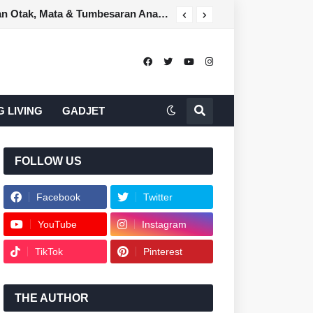
Fernleaf SmartGro: Susu Tepung Kanak-Kanak untuk Sokong Perkembangan Otak, Mata & Tumbesaran Anak Moden
 LIVING
GADJET
FOLLOW US
Facebook
Twitter
YouTube
Instagram
TikTok
Pinterest
THE AUTHOR