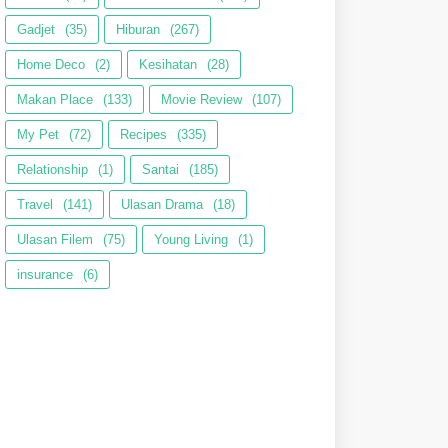
Gadjet
(35)
Hiburan
(267)
Home Deco
(2)
Kesihatan
(28)
Makan Place
(133)
Movie Review
(107)
My Pet
(72)
Recipes
(335)
Relationship
(1)
Santai
(185)
Travel
(141)
Ulasan Drama
(18)
Ulasan Filem
(75)
Young Living
(1)
insurance
(6)