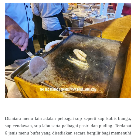
Diantara menu lain adalah pelbagai sup seperti sup kobis bunga,
sup cendawan, sup labu serta pelbagai pastri dan puding. Terdapat
6 jenis menu bufet yang disediakan secara bergilir bagi memenuhi